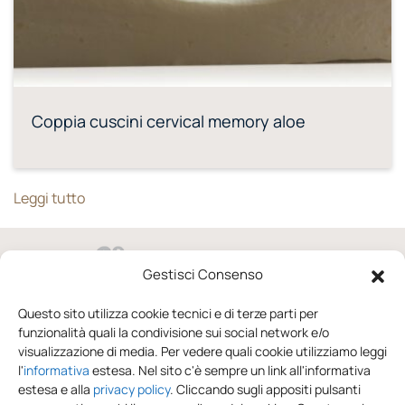
Coppia cuscini cervical memory aloe
Leggi tutto
Gestisci Consenso
via Domenico Raccuini 37/41 02100 Rieti
Questo sito utilizza cookie tecnici e di terze parti per
funzionalità quali la condivisione sui social network e/o
0746.246652
visualizzazione di media. Per vedere quali cookie utilizziamo leggi
l'
informativa
estesa. Nel sito c'è sempre un link all'informativa
dal lunedì al sabato
estesa e alla
privacy policy
. Cliccando sugli appositi pulsanti