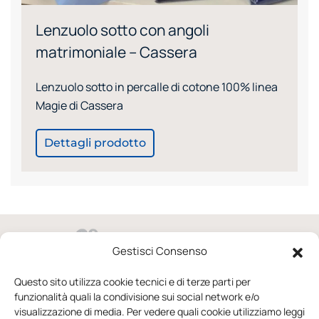
Lenzuolo sotto con angoli
matrimoniale – Cassera
Lenzuolo sotto in percalle di cotone 100% linea
Magie di Cassera
Dettagli prodotto
Gestisci Consenso
via Domenico Raccuini 37/41 02100 Rieti
Questo sito utilizza cookie tecnici e di terze parti per
funzionalità quali la condivisione sui social network e/o
0746.246652
visualizzazione di media. Per vedere quali cookie utilizziamo leggi