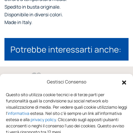
Spedito in busta originale.
Disponibile in diversi colori.
Made in Italy.
Potrebbe interessarti anche:
Gestisci Consenso
via Domenico Raccuini 37/41 02100 Rieti
Questo sito utilizza cookie tecnici e di terze parti per
funzionalità quali la condivisione sui social network e/o
0746.246652
visualizzazione di media. Per vedere quali cookie utilizziamo leggi
l'
informativa
estesa. Nel sito c'è sempre un link all'informativa
dal lunedì al sabato
estesa e alla
privacy policy
. Cliccando sugli appositi pulsanti
acconsenti o neghi il consenso l'uso dei cookies. Questo avviso
info@sonniesogni.com
ti verrà riproposto tra 12 mesi.