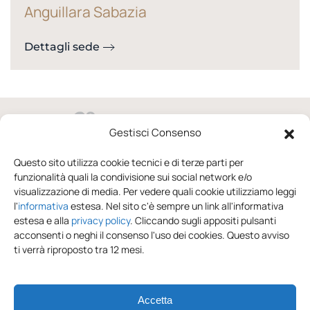
Anguillara Sabazia
Dettagli sede
Gestisci Consenso
via Domenico Raccuini 37/41 02100 Rieti
Questo sito utilizza cookie tecnici e di terze parti per
funzionalità quali la condivisione sui social network e/o
0746.246652
visualizzazione di media. Per vedere quali cookie utilizziamo leggi
l'
informativa
estesa. Nel sito c'è sempre un link all'informativa
dal lunedì al sabato
estesa e alla
privacy policy
. Cliccando sugli appositi pulsanti
acconsenti o neghi il consenso l'uso dei cookies. Questo avviso
info@sonniesogni.com
ti verrà riproposto tra 12 mesi.
Privacy Policy
Accetta