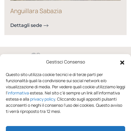
Anguillara Sabazia
Dettagli sede
Gestisci Consenso
via Domenico Raccuini 37/41 02100 Rieti
Questo sito utilizza cookie tecnici e di terze parti per
funzionalità quali la condivisione sui social network e/o
0746.246652
visualizzazione di media. Per vedere quali cookie utilizziamo leggi
l'
informativa
estesa. Nel sito c'è sempre un link all'informativa
dal lunedì al sabato
estesa e alla
privacy policy
. Cliccando sugli appositi pulsanti
acconsenti o neghi il consenso l'uso dei cookies. Questo avviso
info@sonniesogni.com
ti verrà riproposto tra 12 mesi.
Privacy Policy